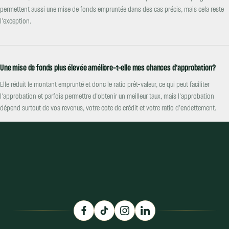
permettent aussi une mise de fonds empruntée dans des cas précis, mais cela reste
l’exception.
Une mise de fonds plus élevée améliore-t-elle mes chances d’approbation?
Elle réduit le montant emprunté et donc le ratio prêt-valeur, ce qui peut faciliter
l’approbation et parfois permettre d’obtenir un meilleur taux, mais l’approbation
dépend surtout de vos revenus, votre cote de crédit et votre ratio d’endettement.