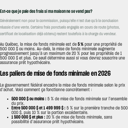
Est-ce que je paie des frais si ma maison ne se vend pas?
Généralement non pour la commission, puisqu’elle n’est due qu’à la conclusion
réussie d’une vente. Certains frais ponctuels engagés en cours de route (photos,
certificat de localisation déjà obtenu) restent toutefois à la charge du vendeur.
Au Québec, la mise de fonds minimale est de
5 %
pour une propriété de
500 000 $ ou moins. Au-delà, la mise de fonds minimale augmente
progressivement jusqu’à un maximum de 20 % pour les propriétés de 1
500 000 $ et plus. Ce seuil détermine aussi si vous devrez souscrire une
assurance prêt hypothécaire.
Les paliers de mise de fonds minimale en 2026
Le gouvernement fédéral encadre la mise de fonds minimale selon le prix
d’achat. Voici comment ça fonctionne concrètement :
500 000 $ ou moins :
5 % de mise de fonds minimale sur l’ensemble
du prix.
Entre 500 000 $ et 1 499 999 $ :
5 % sur la première tranche de 500
000 $, puis 10 % sur la portion excédentaire.
1 500 000 $ et plus :
20 % de mise de fonds minimale, sans
possibilité d’assurance prêt hypothécaire.