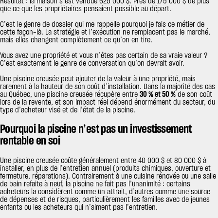
Résultat : la maison s’est vendue 625 000 $. Près de 175 000 $ de plus
que ce que les propriétaires pensaient possible au départ.
C’est le genre de dossier qui me rappelle pourquoi je fais ce métier de
cette façon-là. La stratégie et l’exécution ne remplacent pas le marché,
mais elles changent complètement ce qu’on en tire.
Vous avez une propriété et vous n’êtes pas certain de sa vraie valeur ?
C’est exactement le genre de conversation qu’on devrait avoir.
Une piscine creusée peut ajouter de la valeur à une propriété, mais
rarement à la hauteur de son coût d’installation. Dans la majorité des cas
au Québec, une piscine creusée récupère entre
30 % et 50 %
de son coût
lors de la revente, et son impact réel dépend énormément du secteur, du
type d’acheteur visé et de l’état de la piscine.
Pourquoi la piscine n’est pas un investissement
rentable en soi
Une piscine creusée coûte généralement entre 40 000 $ et 80 000 $ à
installer, en plus de l’entretien annuel (produits chimiques, ouverture et
fermeture, réparations). Contrairement à une cuisine rénovée ou une salle
de bain refaite à neuf, la piscine ne fait pas l’unanimité : certains
acheteurs la considèrent comme un attrait, d’autres comme une source
de dépenses et de risques, particulièrement les familles avec de jeunes
enfants ou les acheteurs qui n’aiment pas l’entretien.