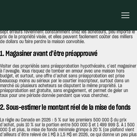
Les erreurs les plus coûteuses avant d’acheter une maison au Québec
sont : magasiner sans préapprobation hypothécaire, sous-estimer la mise
de fonds réelle, oublier les frais de clôture (dont la taxe de bienvenue),
sauter l’inspection préachat, se fier au prix affiché sans comparables,
ignorer les taxes récurrentes et ne garder aucun coussin budgétaire. Ces
sept erreurs reviennent constamment chez les acheteurs, peu importe le
prix de la propriété visée, et elles peuvent facilement coûter des milliers
de dollars ou faire perdre la maison convoitée.
1. Magasiner avant d’être préapprouvé
Visiter des propriétés sans préapprobation hypothécaire, c’est magasiner
à l’aveugle. Vous risquez de tomber en amour avec une maison hors
budget, et surtout, une offre d’achat sans préapprobation est prise
beaucoup moins au sérieux par le courtier inscripteur, surtout dans un
marché où plusieurs acheteurs se disputent la même propriété. La
préapprobation est gratuite, sans engagement, et permet de geler un
taux pour une période donnée pendant que vous cherchez.
2. Sous-estimer le montant réel de la mise de fonds
La règle au Canada en 2026 : 5 % sur les premiers 500 000 $ du prix
d’achat, puis 10 % sur la portion entre 500 000 $ et 1 499 999 $. À 1 500
000 $ et plus, la mise de fonds minimale grimpe à 20 % (ce plafond vient
d’ailleurs d’être relevé de 1 M$ à 1,5 M$ en 2026, ce qui donne un peu plus