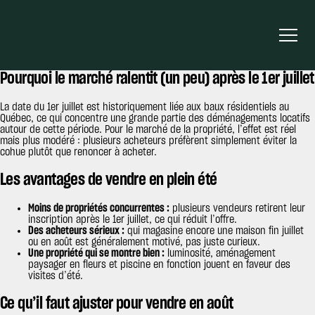
Non, ce n’est pas trop tard. Le 1er juillet marque traditionnellement la fin
du calendrier des déménagements au Québec, mais le marché immobilier
ne s’arrête pas là : juillet et août restent des mois solides pour vendre,
souvent avec moins de compétition que le printemps.
Pourquoi le marché ralentit (un peu) après le 1er juillet
La date du 1er juillet est historiquement liée aux baux résidentiels au
Québec, ce qui concentre une grande partie des déménagements locatifs
autour de cette période. Pour le marché de la propriété, l’effet est réel
mais plus modéré : plusieurs acheteurs préfèrent simplement éviter la
cohue plutôt que renoncer à acheter.
Les avantages de vendre en plein été
Moins de propriétés concurrentes :
plusieurs vendeurs retirent leur
inscription après le 1er juillet, ce qui réduit l’offre.
Des acheteurs sérieux :
qui magasine encore une maison fin juillet
ou en août est généralement motivé, pas juste curieux.
Une propriété qui se montre bien :
luminosité, aménagement
paysager en fleurs et piscine en fonction jouent en faveur des
visites d’été.
Ce qu’il faut ajuster pour vendre en août