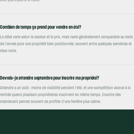
bien peu importe le mois.
Combien de temps ça prend pour vendre en été?
Le délai varie selon le secteur et le prix, mais reste généralement comparable au reste
de l’année pour une propriété bien positionnée, souvent entre quelques semaines et
deux mois.
Devrais-je attendre septembre pour inscrire ma propriété?
Attendre a un coût : moins de visibilité pendant l’été, et une compétition accrue à la
rentrée quand plusieurs propriétaires inscrivent en même temps. Inscrire dès
maintenant permet souvent de profiter d’une fenêtre plus calme.